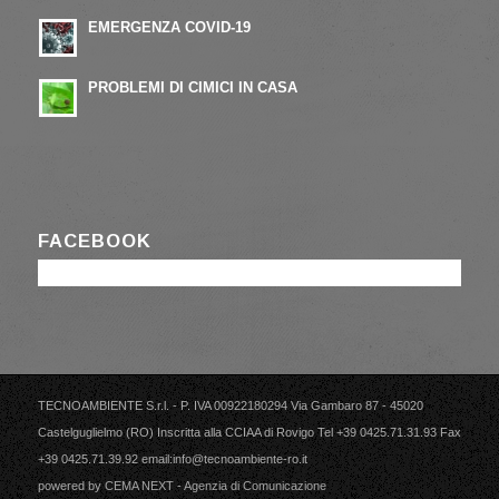
EMERGENZA COVID-19
15/04/2020 - 11:17
PROBLEMI DI CIMICI IN CASA
22/10/2018 - 15:13
FACEBOOK
TECNOAMBIENTE S.r.l. - P. IVA 00922180294 Via Gambaro 87 - 45020
Castelguglielmo (RO) Inscritta alla CCIAA di Rovigo Tel +39 0425.71.31.93 Fax
+39 0425.71.39.92 email:info@tecnoambiente-ro.it
powered by
CEMA NEXT - Agenzia di Comunicazione